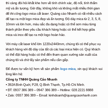
thì càng đòi hỏi khắt khe hơn về tính chính xác, độ nổi, tính thẩm
mỹ và ấn tượng. Giờ đây, không khó và không mất nhiều thời gian
để
thi công logo mica cắt laser
. Quảng cáo Nhanh có rất nhiều cách
để tạo ra một logo mica đẹp và ấn tượng. Độ dày mica từ 2, 3, 5, 8,
10mm và lớn hơn, màu sắc đa dạng hoặc có thể sơn màu từng
thành phần theo yêu cầu khách hàng hoặc có thể kết hợp giữa
mica và inox để tạo ra một logo hoàn hảo.
Với máy cắt laser khổ lớn 1220x2440mm, chúng tôi có thể phục vụ
khách hàng với độ dày của tất cả các loại mica hiện có. Quý khách
có thể đặt hàng hoặc có thể đến tham quan xưởng sản xuất của
chúng tôi và chờ lấy sản phẩm nếu cần gấp.
Để được tư vấn kỹ hơn về sản phẩm
logo mica
, xin quý khách vui
lòng liên hệ:
Công ty TNHH Quảng Cáo Nhanh
• 392A Bình Quới, P.28, Q.Bình Thạnh, Tp.Hồ Chí Minh.
• ĐT: 0937 386 389 – 0947 386 389 – Hotline: 028.2221 8888
• Zalo: 0937 386 389 – Email: kinhdoanh@quangcaonhanh.com