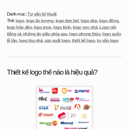
Danh mục:
Tư vấn kỹ thuật
Thẻ:
logo
,
logo ấn tượng
,
logo den led
,
logo dep
,
logo đồng
,
logo hộp đèn
,
logo inox
,
logo kính
,
logo noc nhà
,
Logo nổi
tiếng và những ẩn giấu phía sau
,
logo phong thủy
,
logo quầy
lễ tân
,
loog tòa nhà
,
sản xuất logo
,
thiết kế logo
,
tư vấn logo
Thiết kế logo thế nào là hiệu quả?