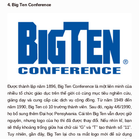
4. Big Ten Conference
Được thành lập năm 1896, Big Ten Conference là một liên minh của
nhiều tổ chức giáo dục trên thế giới có cùng mục tiêu nghiên cứu,
giảng dạy và cung cấp các dịch vụ cộng đồng. Từ năm 1949 đến
năm 1990, Big Ten có 10 trường thành viên. Sau đó, ngày 4/6/1990,
họ bổ sung thêm Đại học Pensylvania. Cái tên Big Ten vẫn được giữ
nguyên, nhưng logo của họ thì đã được thay đổi. Nếu nhìn kĩ, bạn
sẽ thấy khoảng trống giữa hai chữ cái “G” và “T” tạo thành số “11”.
Tuy nhiên, gần đây, Big Ten lại cho ra mắt logo mới để sử dụng