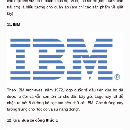
cho một lĩnh vực kinh doanh của họ. Ví dụ: áo sơ mi (bên dưới hình
trái tim) là biểu tượng cho quần áo (ám chỉ các sản phẩm về giặt
tẩy).
11. IBM
Theo IBM Archieves, năm 1972, logo quốc tế đầu tiên của họ đã
được ra đời và vẫn còn tồn tại cho đến bây giờ. Logo này rất dễ
nhận ra bởi 8 đường kẻ sọc tạo nên chữ cái IBM. Các đường này
tượng trưng cho “tốc độ và sự năng động”.
12. Giải đua xe công thức 1