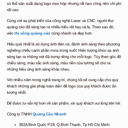
có thể sản xuất dạng logo inox hộp nhưng rất hao công nên chi phí
rất cao.
Cùng với sự phát triển của công nghệ Laser và CNC, người thợ
quảng cáo đã sáng tạo ra nhiều kiểu rất hay và lạ. Theo sau đó,
việc
thi công quảng cáo
cũng nhanh và đẹp hơn.
Hiệu quả nhất là sử dụng ánh đèn rọi, đánh ánh sáng theo phương
nghiêng chiếu cạnh phần mica trong suốt. Hiện tượng khúc xạ ánh
sáng tạo ra những nét đặ trưng riêng cho mỗi logo. Tùy theo góc độ
chiếu sáng, màu sắc ánh sáng, màu nền của tường sẽ cho ra
những hiệu ứng ánh sáng khác nhau.
Với nhiều năm trong nghề trang trí, chúng tôi sẽ cung cấp cho quý
khách những giải pháp toàn diện để logo của quý khách được ấn
tượng nhất.
Để được tư vấn kỹ hơn về sản phẩm, xin quý khách vui lòng liên hệ:
Công ty TNHH
Quảng Cáo Nhanh
392A Bình Quới, P.28, Q.Bình Thạnh, Tp.Hồ Chí Minh.