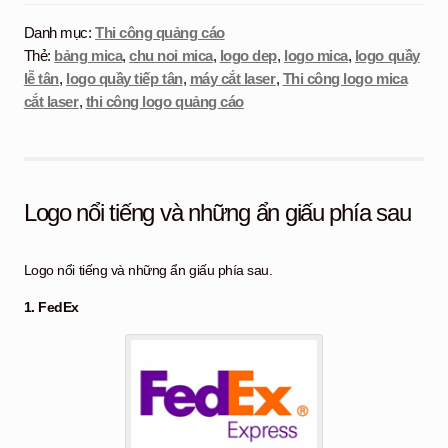
Danh mục:
Thi công quảng cáo
Thẻ:
bảng mica
,
chu noi mica
,
logo dep
,
logo mica
,
logo quầy
lễ tân
,
logo quầy tiếp tân
,
máy cắt laser
,
Thi công logo mica
cắt laser
,
thi công logo quảng cáo
Logo nổi tiếng và những ẩn giấu phía sau
Logo nổi tiếng và những ẩn giấu phía sau.
1. FedEx