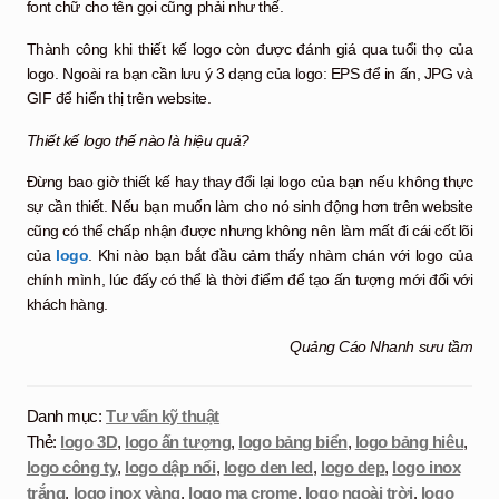
font chữ cho tên gọi cũng phải như thế.
Thành công khi thiết kế logo còn được đánh giá qua tuổi thọ của
logo. Ngoài ra bạn cần lưu ý 3 dạng của logo: EPS để in ấn, JPG và
GIF để hiển thị trên website.
Thiết kế logo thế nào là hiệu quả?
Đừng bao giờ thiết kế hay thay đổi lại logo của bạn nếu không thực
sự cần thiết. Nếu bạn muốn làm cho nó sinh động hơn trên website
cũng có thể chấp nhận được nhưng không nên làm mất đi cái cốt lõi
của
logo
. Khi nào bạn bắt đầu cảm thấy nhàm chán với logo của
chính mình, lúc đấy có thể là thời điểm để tạo ấn tượng mới đối với
khách hàng.
Quảng Cáo Nhanh sưu tầm
Danh mục:
Tư vấn kỹ thuật
Thẻ:
logo 3D
,
logo ấn tượng
,
logo bảng biển
,
logo bảng hiêu
,
logo công ty
,
logo dập nổi
,
logo den led
,
logo dep
,
logo inox
trắng
,
logo inox vàng
,
logo mạ crome
,
logo ngoài trời
,
logo