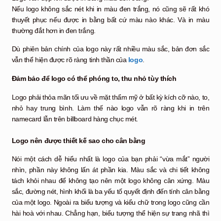
Nếu logo không sắc nét khi in màu đen trắng, nó cũng sẽ rất khó
thuyết phục nếu được in bằng bất cứ màu nào khác. Và in màu
thường đắt hơn in đen trắng.
Dù phiên bản chính của logo này rất nhiều màu sắc, bản đơn sắc
vẫn thể hiện được rõ ràng tinh thần của
logo
.
Đảm bảo để logo có thể phóng to, thu nhỏ tùy thích
Logo phải thỏa mãn tối ưu về mặt thẩm mỹ ở bất kỳ kích cỡ nào, to,
nhỏ hay trung bình. Làm thế nào logo vẫn rõ ràng khi in trên
namecard lẫn trên billboard hàng chục mét.
Logo nên được thiết kế sao cho cân bằng
Nói một cách dễ hiểu nhất là logo của bạn phải “vừa mắt” người
nhìn, phần này không lấn át phần kia. Màu sắc và chi tiết không
tách khỏi nhau để không tạo nên một logo không cân xứng. Màu
sắc, đường nét, hình khối là ba yếu tố quyết định đến tính cân bằng
của một logo. Ngoài ra biểu tượng và kiểu chữ trong logo cũng cần
hài hoà với nhau. Chẳng hạn, biểu tượng thể hiện sự trang nhã thì