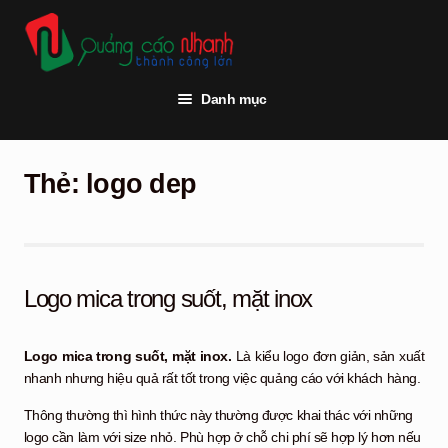
Đi
Chuyển
đến
đến
Điều
nội
hướng
dung
Danh mục
Trang chủ
Thẻ:
logo dep
Thi công quảng cáo
Vật tư quảng cáo
Đèn led
Logo mica trong suốt, mặt inox
Khách hàng
Logo mica
trong suốt, mặt inox.
Là kiểu logo đơn giản, sản xuất
Tư vấn kỹ thuật
nhanh nhưng hiệu quả rất tốt trong việc quảng cáo với khách hàng.
Hỏi đáp
Thông thường thì hình thức này thường được khai thác với những
logo cần làm với size nhỏ. Phù hợp ở chỗ chi phí sẽ hợp lý hơn nếu