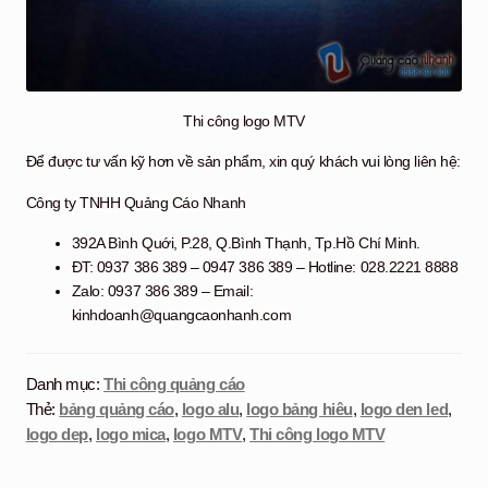
Thi công logo MTV
Để được tư vấn kỹ hơn về sản phẩm, xin quý khách vui lòng liên hệ:
Công ty TNHH Quảng Cáo Nhanh
392A Bình Quới, P.28, Q.Bình Thạnh, Tp.Hồ Chí Minh.
ĐT: 0937 386 389 – 0947 386 389 – Hotline: 028.2221 8888
Zalo: 0937 386 389 – Email:
kinhdoanh@quangcaonhanh.com
Danh mục:
Thi công quảng cáo
Thẻ:
bảng quảng cáo
,
logo alu
,
logo bảng hiêu
,
logo den led
,
logo dep
,
logo mica
,
logo MTV
,
Thi công logo MTV