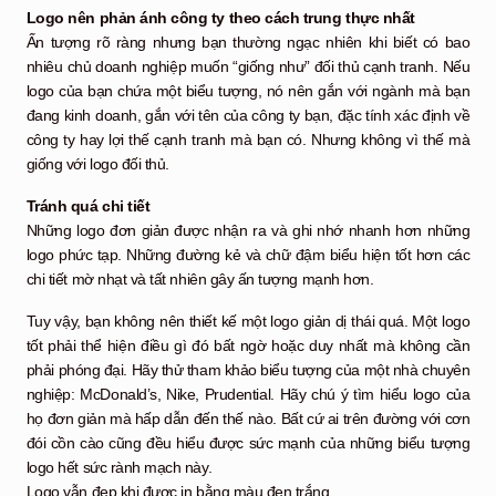
Logo nên phản ánh công ty theo cách trung thực nhất
Ấn tượng rõ ràng nhưng bạn thường ngạc nhiên khi biết có bao
nhiêu chủ doanh nghiệp muốn “giống như” đối thủ cạnh tranh. Nếu
logo của bạn chứa một biểu tượng, nó nên gắn với ngành mà bạn
đang kinh doanh, gắn với tên của công ty bạn, đặc tính xác định về
công ty hay lợi thế cạnh tranh mà bạn có. Nhưng không vì thế mà
giống với logo đối thủ.
Tránh quá chi tiết
Những logo đơn giản được nhận ra và ghi nhớ nhanh hơn những
logo phức tạp. Những đường kẻ và chữ đậm biểu hiện tốt hơn các
chi tiết mờ nhạt và tất nhiên gây ấn tượng mạnh hơn.
Tuy vậy, bạn không nên thiết kế một logo giản dị thái quá. Một logo
tốt phải thể hiện điều gì đó bất ngờ hoặc duy nhất mà không cần
phải phóng đại. Hãy thử tham khảo biểu tượng của một nhà chuyên
nghiệp: McDonald’s, Nike, Prudential. Hãy chú ý tìm hiểu logo của
họ đơn giản mà hấp dẫn đến thế nào. Bất cứ ai trên đường với cơn
đói cồn cào cũng đều hiểu được sức mạnh của những biểu tượng
logo hết sức rành mạch này.
Logo vẫn đẹp khi được in bằng màu đen trắng.