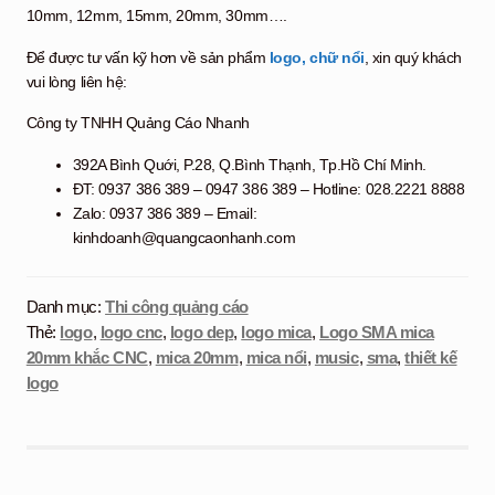
10mm, 12mm, 15mm, 20mm, 30mm….
Để được tư vấn kỹ hơn về sản phẩm
logo, chữ nổi
, xin quý khách
vui lòng liên hệ:
Công ty TNHH Quảng Cáo Nhanh
392A Bình Quới, P.28, Q.Bình Thạnh, Tp.Hồ Chí Minh.
ĐT: 0937 386 389 – 0947 386 389 – Hotline: 028.2221 8888
Zalo: 0937 386 389 – Email:
kinhdoanh@quangcaonhanh.com
Danh mục:
Thi công quảng cáo
Thẻ:
logo
,
logo cnc
,
logo dep
,
logo mica
,
Logo SMA mica
20mm khắc CNC
,
mica 20mm
,
mica nổi
,
music
,
sma
,
thiết kế
logo