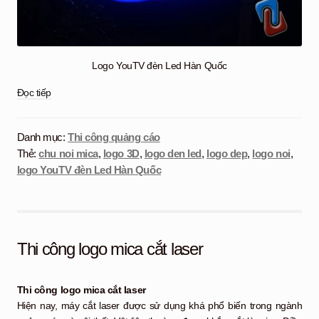
Logo YouTV đèn Led Hàn Quốc
Logo
Đọc tiếp
YouTV
đèn
Danh mục:
Thi công quảng cáo
Led
Thẻ:
chu noi mica
,
logo 3D
,
logo den led
,
logo dep
,
logo noi
,
Hàn
Quốc
logo YouTV đèn Led Hàn Quốc
Thi công logo mica cắt laser
Thi công logo mica cắt laser
Hiện nay, máy cắt laser được sử dụng khá phổ biến trong ngành