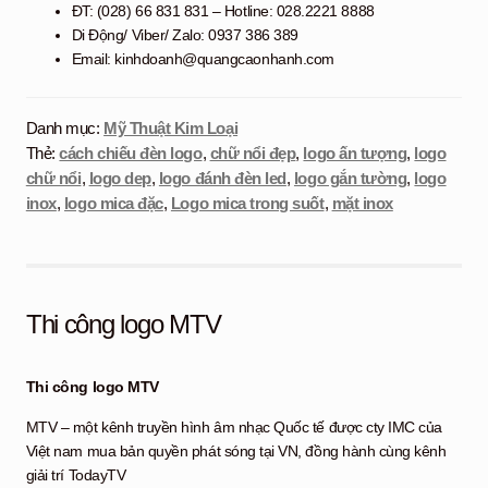
ĐT: (028) 66 831 831 – Hotline: 028.2221 8888
Di Động/ Viber/ Zalo: 0937 386 389
Email: kinhdoanh@quangcaonhanh.com
Danh mục:
Mỹ Thuật Kim Loại
Thẻ:
cách chiếu đèn logo
,
chữ nổi đẹp
,
logo ấn tượng
,
logo
chữ nổi
,
logo dep
,
logo đánh đèn led
,
logo gắn tường
,
logo
inox
,
logo mica đặc
,
Logo mica trong suốt
,
mặt inox
Thi công logo MTV
Thi công logo MTV
MTV – một kênh truyền hình âm nhạc Quốc tế được cty IMC của
Việt nam mua bản quyền phát sóng tại VN, đồng hành cùng kênh
giải trí TodayTV