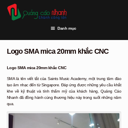
Đi
Chuyển
đến
đến
Điều
nội
hướng
dung
Danh mục
Trang chủ
Logo SMA mica 20mm khắc CNC
Thi công quảng cáo
Vật tư quảng cáo
Logo SMA mica 20mm khắc CNC
Đèn led
SMA là tên viết tắt của Saints Music Academy, một trung tâm đào
tạo âm nhạc đến từ Singapore. Đáp ứng được những yêu cầu khắt
Khách hàng
khe về kỹ thuật và tính thẩm mỹ của khách hàng, Quảng Cáo
Nhanh đã đồng hành cùng thương hiệu này trong suốt những năm
Tư vấn kỹ thuật
qua.
Hỏi đáp