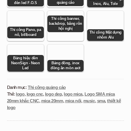
quảng cáo
đèn led F.O.S
Inox, Alu, Tole
Thi công banner,
backdrop, băng rôn
hội nghị
Thi công Pano, pa
Thi công Mặt dựng
nô, billboard
nhôm Alu
Bảng hiệu đèn
NeonSign - Neon
Bảng đồng, inox
Led
đồng ăn mòn axit
Danh mục:
Thi công quảng cáo
Thẻ:
logo
,
logo cnc
,
logo dep
,
logo mica
,
Logo SMA mica
20mm khắc CNC
,
mica 20mm
,
mica nổi
,
music
,
sma
,
thiết kế
logo