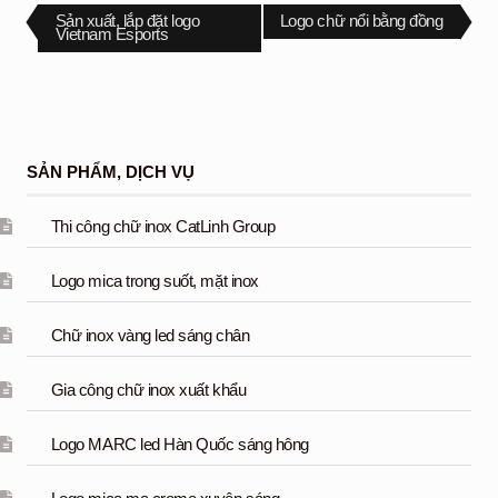
Điều
Bài
Bài
Sản xuất, lắp đặt logo
Logo chữ nổi bằng đồng
trước:
tiếp
Vietnam Esports
theo:
hướng
bài
viết
SẢN PHẨM, DỊCH VỤ
Thi công chữ inox CatLinh Group
Logo mica trong suốt, mặt inox
Chữ inox vàng led sáng chân
Gia công chữ inox xuất khẩu
Logo MARC led Hàn Quốc sáng hông