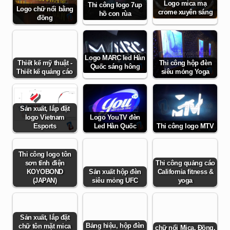
Logo mica mạ
Thi công logo 7up
Logo chữ nổi bằng
crome xuyên sáng
hồ con rùa
đồng
Logo MARC led Hàn
Thiết kế mỹ thuật -
Thi công hộp đèn
Quốc sáng hông
Thiết kế quảng cáo
siêu mỏng Yoga
Sản xuất, lắp đặt
logo Vietnam
Logo YouTV đèn
Esports
Led Hàn Quốc
Thi công logo MTV
Thi công logo tôn
sơn tĩnh điện
Thi công quảng cáo
KOYOBOND
Sản xuất hộp đèn
California fitness &
(JAPAN)
siêu mỏng UFC
yoga
Sản xuất, lắp đặt
Bảng hiệu, hộp đèn
chữ tôn mặt mica
chữ nổi Mica, Đồng,