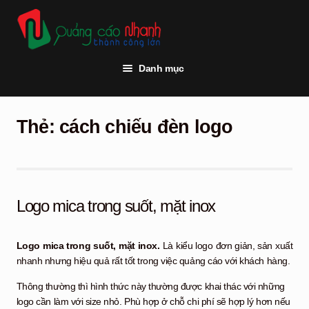
Đi
Chuyển
đến
đến
Điều
nội
hướng
dung
Danh mục
Trang chủ
Thẻ:
cách chiếu đèn logo
Thi công quảng cáo
Vật tư quảng cáo
Đèn led
Logo mica trong suốt, mặt inox
Khách hàng
Logo mica
trong suốt, mặt inox.
Là kiểu logo đơn giản, sản xuất
Tư vấn kỹ thuật
nhanh nhưng hiệu quả rất tốt trong việc quảng cáo với khách hàng.
Hỏi đáp
Thông thường thì hình thức này thường được khai thác với những
logo cần làm với size nhỏ. Phù hợp ở chỗ chi phí sẽ hợp lý hơn nếu