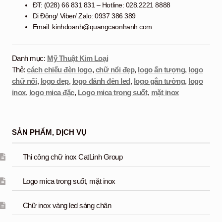
ĐT: (028) 66 831 831 – Hotline: 028.2221 8888
Di Động/ Viber/ Zalo: 0937 386 389
Email: kinhdoanh@quangcaonhanh.com
Danh mục:
Mỹ Thuật Kim Loại
Thẻ:
cách chiếu đèn logo
,
chữ nổi đẹp
,
logo ấn tượng
,
logo
chữ nổi
,
logo dep
,
logo đánh đèn led
,
logo gắn tường
,
logo
inox
,
logo mica đặc
,
Logo mica trong suốt
,
mặt inox
SẢN PHẨM, DỊCH VỤ
Thi công chữ inox CatLinh Group
Logo mica trong suốt, mặt inox
Chữ inox vàng led sáng chân