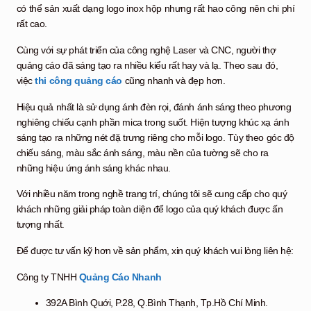
có thể sản xuất dạng logo inox hộp nhưng rất hao công nên chi phí
rất cao.
Cùng với sự phát triển của công nghệ Laser và CNC, người thợ
quảng cáo đã sáng tạo ra nhiều kiểu rất hay và lạ. Theo sau đó,
việc
thi công quảng cáo
cũng nhanh và đẹp hơn.
Hiệu quả nhất là sử dụng ánh đèn rọi, đánh ánh sáng theo phương
nghiêng chiếu cạnh phần mica trong suốt. Hiện tượng khúc xạ ánh
sáng tạo ra những nét đặ trưng riêng cho mỗi logo. Tùy theo góc độ
chiếu sáng, màu sắc ánh sáng, màu nền của tường sẽ cho ra
những hiệu ứng ánh sáng khác nhau.
Với nhiều năm trong nghề trang trí, chúng tôi sẽ cung cấp cho quý
khách những giải pháp toàn diện để logo của quý khách được ấn
tượng nhất.
Để được tư vấn kỹ hơn về sản phẩm, xin quý khách vui lòng liên hệ:
Công ty TNHH
Quảng Cáo Nhanh
392A Bình Quới, P.28, Q.Bình Thạnh, Tp.Hồ Chí Minh.