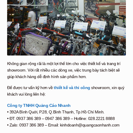
Không gian rộng rãi là một lợi thế lớn cho việc thiết kế và trang trí
showroom. Với rất nhiều các dòng xe, việc trung bày tách biệt sẽ
giúp khách hàng dễ định hình sản phẩm hơn.
Để được tư vấn kỹ hơn về
thiết kế và thi công
showroom, xin quý
khách vui lòng liên hệ:
Công ty TNHH Quảng Cáo Nhanh
• 392A Bình Quới, P.28, Q.Bình Thạnh, Tp.Hồ Chí Minh.
• ĐT: 0937 386 389 – 0947 386 389 – Hotline: 028.2221 8888
• Zalo: 0937 386 389 – Email: kinhdoanh@quangcaonhanh.com