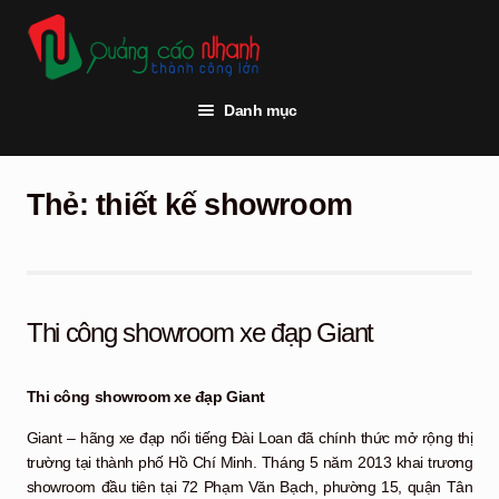
Đi
Chuyển
đến
đến
Điều
nội
hướng
dung
Danh mục
Trang chủ
Thẻ:
thiết kế showroom
Thi công quảng cáo
Vật tư quảng cáo
Đèn led
Thi công showroom xe đạp Giant
Khách hàng
Thi công showroom xe đạp Giant
Tư vấn kỹ thuật
Giant – hãng xe đạp nổi tiếng Đài Loan đã chính thức mở rộng thị
Hỏi đáp
trường tại thành phố Hồ Chí Minh. Tháng 5 năm 2013 khai trương
showroom đầu tiên tại 72 Phạm Văn Bạch, phường 15, quận Tân