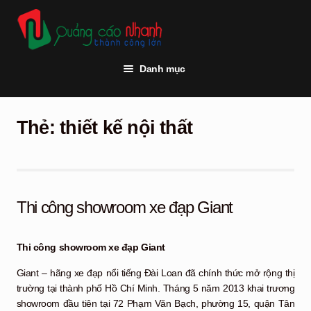
Đi
Chuyển
đến
đến
Điều
nội
hướng
dung
Danh mục
Trang chủ
Thẻ:
thiết kế nội thất
Thi công quảng cáo
Vật tư quảng cáo
Đèn led
Thi công showroom xe đạp Giant
Khách hàng
Thi công showroom xe đạp Giant
Tư vấn kỹ thuật
Giant – hãng xe đạp nổi tiếng Đài Loan đã chính thức mở rộng thị
Hỏi đáp
trường tại thành phố Hồ Chí Minh. Tháng 5 năm 2013 khai trương
showroom đầu tiên tại 72 Phạm Văn Bạch, phường 15, quận Tân