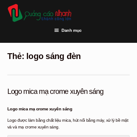
Đi
Chuyển
đến
đến
Điều
nội
hướng
dung
Danh mục
Trang chủ
Thẻ:
logo sáng đèn
Thi công quảng cáo
Vật tư quảng cáo
Đèn led
Logo mica mạ crome xuyên sáng
Khách hàng
Logo mica mạ crome xuyên sáng
Tư vấn kỹ thuật
Logo được làm bằng chất liệu mica, hút nổi bằng máy, xử lý bề mặt
Hỏi đáp
và và mạ crome xuyên sáng.