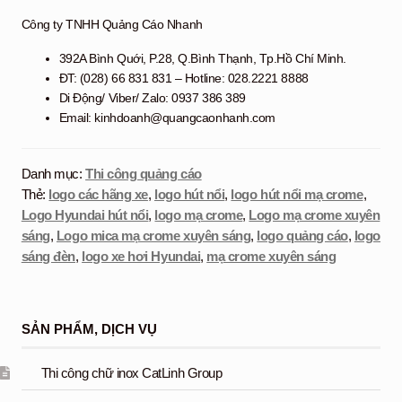
Công ty TNHH Quảng Cáo Nhanh
392A Bình Quới, P.28, Q.Bình Thạnh, Tp.Hồ Chí Minh.
ĐT: (028) 66 831 831 – Hotline: 028.2221 8888
Di Động/ Viber/ Zalo: 0937 386 389
Email: kinhdoanh@quangcaonhanh.com
Danh mục:
Thi công quảng cáo
Thẻ:
logo các hãng xe
,
logo hút nổi
,
logo hút nổi mạ crome
,
Logo Hyundai hút nổi
,
logo mạ crome
,
Logo mạ crome xuyên
sáng
,
Logo mica mạ crome xuyên sáng
,
logo quảng cáo
,
logo
sáng đèn
,
logo xe hơi Hyundai
,
mạ crome xuyên sáng
SẢN PHẨM, DỊCH VỤ
Thi công chữ inox CatLinh Group