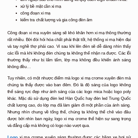
xử lý bề mặt cần xi mạ
công đoạn xi mạ
kiểm tra chất lượng và gia công đèn âm
Công đoạn xi mạ xuyên sáng sẽ khó khăn hơn xi mạ thông thường
rất nhiều. Bởi đòi hỏi hóa chất phải thật tốt, hệ thống xi mạ hiện đại
và tay nghề thợ phải cao. Vì sau khi lên đèn sẽ dễ dàng nhìn thấy
các lỗi mà khi không đèn chúng ta không thể nhận ra được. Các lỗi
thường thấy như bị lấm tấm, lớp mạ không đều khiến ánh sáng
không đều…
Tuy nhiên, có một nhược điểm mà logo xi mạ crome xuyên đèn mà
chúng ta thấy được vào ban đêm. Đó là độ sáng của logo không
thể sáng rực đẹp như ánh sáng của các logo mica hoặc logo poly
khác. Mặc dù sử dụng đèn led Hàn Quốc hay đèn led Trung Quốc
chất lượng cao, do lớp mạ đã làm giảm đi một phần của ánh sáng.
Nhưng nhìn chung về tổng thể, chúng ta không thể chê vào đâu
được bởi nhìn ban ngày, logo xi mạ crome thể hiện sự sang trọng
và đẳng cấp mà không có logo nào vượt qua.
Logo
xi mạ crome xuyên sáng thường được các hãng xe hơi sử