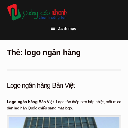
Đi
Chuyển
đến
đến
Điều
nội
hướng
dung
Danh mục
Trang chủ
Thẻ:
logo ngân hàng
Thi công quảng cáo
Vật tư quảng cáo
Đèn led
Logo ngân hàng Bản Việt
Khách hàng
Logo ngân hàng Bản Việt
. Logo tôn thép sơn hấp nhiệt, mặt mica
Tư vấn kỹ thuật
đèn led hàn Quốc chiếu sáng mặt logo.
Hỏi đáp