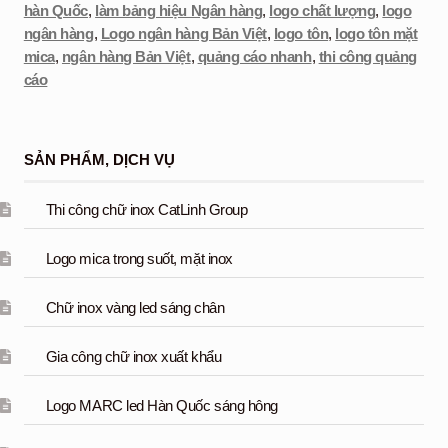
hàn Quốc
,
làm bảng hiệu Ngân hàng
,
logo chất lượng
,
logo
ngân hàng
,
Logo ngân hàng Bản Việt
,
logo tôn
,
logo tôn mặt
mica
,
ngân hàng Bản Việt
,
quảng cáo nhanh
,
thi công quảng
cáo
SẢN PHẨM, DỊCH VỤ
Thi công chữ inox CatLinh Group
Logo mica trong suốt, mặt inox
Chữ inox vàng led sáng chân
Gia công chữ inox xuất khẩu
Logo MARC led Hàn Quốc sáng hông