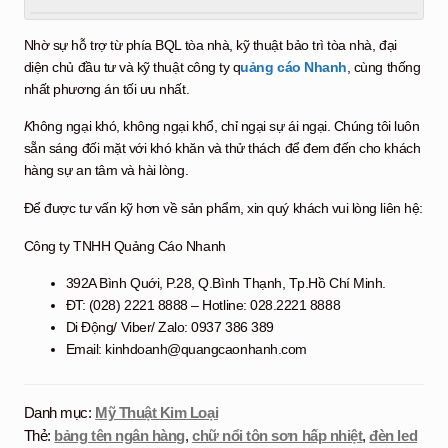
Nhờ sự hỗ trợ từ phía BQL tòa nhà, kỹ thuật bảo trì tòa nhà, đại
diện chủ đầu tư và kỹ thuật công ty q
uảng cáo Nhanh
, cùng thống
nhất phương án tối ưu nhất.
K
hông ngại khó, không ngại khổ, chỉ ngại sự ái ngại. Chúng tôi luôn
sẵn sáng đối mặt với khó khăn và thử thách để đem đến cho khách
hàng sự an tâm và hài lòng.
Để được tư vấn kỹ hơn về sản phẩm, xin quý khách vui lòng liên hệ:
Công ty TNHH Quảng Cáo Nhanh
392A Bình Quới, P.28, Q.Bình Thạnh, Tp.Hồ Chí Minh.
ĐT: (028) 2221 8888 – Hotline: 028.2221 8888
Di Động/ Viber/ Zalo: 0937 386 389
Email: kinhdoanh@quangcaonhanh.com
Danh mục:
Mỹ Thuật Kim Loại
Thẻ:
bảng tên ngân hàng
,
chữ nổi tôn sơn hấp nhiệt
,
đèn led