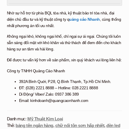
Nhờ sự hỗ trợ từ phía BQL tòa nhà, kỹ thuật bảo trì tòa nhà, đại
diện chủ đầu tư và kỹ thuật công ty q
uảng cáo Nhanh
, cùng thống
nhất phương án tối ưu nhất.
K
hông ngại khó, không ngại khổ, chỉ ngại sự ái ngại. Chúng tôi luôn
sẵn sáng đối mặt với khó khăn và thử thách để đem đến cho khách
hàng sự an tâm và hài lòng.
Để được tư vấn kỹ hơn về sản phẩm, xin quý khách vui lòng liên hệ:
Công ty TNHH Quảng Cáo Nhanh
392A Bình Quới, P.28, Q.Bình Thạnh, Tp.Hồ Chí Minh.
ĐT: (028) 2221 8888 – Hotline: 028.2221 8888
Di Động/ Viber/ Zalo: 0937 386 389
Email: kinhdoanh@quangcaonhanh.com
Danh mục:
Mỹ Thuật Kim Loại
Thẻ:
bảng tên ngân hàng
,
chữ nổi tôn sơn hấp nhiệt
,
đèn led