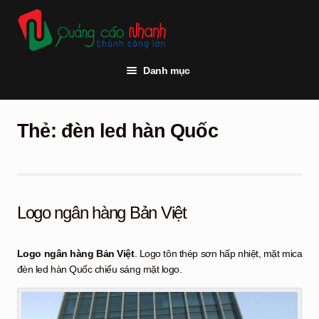
Đi
Chuyển
đến
đến
Điều
nội
hướng
dung
Danh mục
Trang chủ
Thẻ:
đèn led hàn Quốc
Thi công quảng cáo
Vật tư quảng cáo
Đèn led
Logo ngân hàng Bản Việt
Khách hàng
Logo ngân hàng Bản Việt
. Logo tôn thép sơn hấp nhiệt, mặt mica
Tư vấn kỹ thuật
đèn led hàn Quốc chiếu sáng mặt logo.
Hỏi đáp