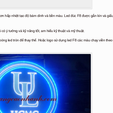
sơn hấp nhiệt tạo độ bám dính và bền màu. Led đúc F8 được gắn kín và giấu
i có ý tưởng và kỹ năng tốt, am hiểu kỹ thuật và mỹ thuật.
go bóng led tròn để thay thế. Hoặc logo sử dụng led F8 các màu chạy viền theo