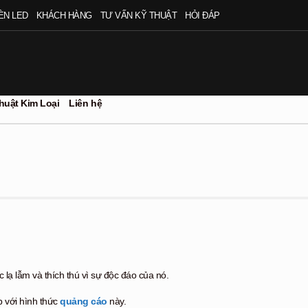
ÈN LED
KHÁCH HÀNG
TƯ VẤN KỸ THUẬT
HỎI ĐÁP
huật Kim Loại
Liên hệ
lạ lẫm và thích thú vì sự độc đáo của nó.
p với hình thức
quảng cáo
này.