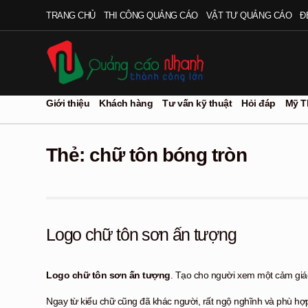
Đi
Chuyển
TRANG CHỦ
THI CÔNG QUẢNG CÁO
VẬT TƯ QUẢNG CÁO
Đ
đến
đến
Điều
nội
hướng
dung
Giới thiệu
Khách hàng
Tư vấn kỹ thuật
Hỏi đáp
Mỹ T
Thẻ:
chữ tôn bóng tròn
Logo chữ tôn sơn ấn tượng
Logo chữ tôn sơn ấn tượng
. Tạo cho người xem một cảm giác 
Ngay từ kiểu chữ cũng đã khác người, rất ngộ nghĩnh và phù hợ