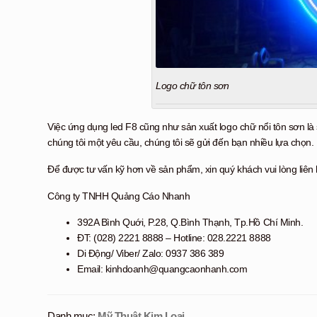
Logo chữ tôn sơn
Việc ứng dụng led F8 cũng như sản xuất logo chữ nổi tôn sơn là
chúng tôi một yêu cầu, chúng tôi sẽ gửi đến bạn nhiều lựa chọn.
Để được tư vấn kỹ hơn về sản phẩm, xin quý khách vui lòng liên 
Công ty TNHH Quảng Cáo Nhanh
392A Bình Quới, P.28, Q.Bình Thạnh, Tp.Hồ Chí Minh.
ĐT: (028) 2221 8888 – Hotline: 028.2221 8888
Di Động/ Viber/ Zalo: 0937 386 389
Email: kinhdoanh@quangcaonhanh.com
Danh mục:
Mỹ Thuật Kim Loại