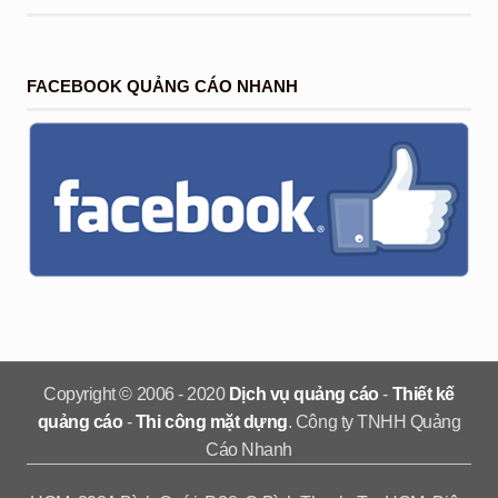
FACEBOOK QUẢNG CÁO NHANH
Copyright © 2006 - 2020
Dịch vụ quảng cáo
-
Thiết kế
quảng cáo
-
Thi công mặt dựng
. Công ty TNHH Quảng
Cáo Nhanh