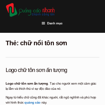
Đi
Chuyển
đến
đến
Điều
nội
hướng
dung
Danh mục
Trang chủ
Thẻ:
chữ nổi tôn sơn
Thi công quảng cáo
Vật tư quảng cáo
Đèn led
Logo chữ tôn sơn ấn tượng
Khách hàng
Logo chữ tôn sơn ấn tượng
. Tạo cho người xem một cảm giác
Tư vấn kỹ thuật
lạ lẫm và thích thú vì sự độc đáo của nó.
Hỏi đáp
Ngay từ kiểu chữ cũng đã khác người, rất ngộ nghĩnh và phù hợp
với hình thức
quảng cáo
này.