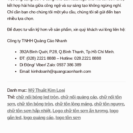
kết hợp hài hòa giữa công ngệ và sự sáng tạo không ngừng nghỉ.
Chỉ cần bạn cho chúng tôi một yêu cầu, chúng tôi sẽ gửi đến bạn
nhiều lựa chọn.
Để được tư vấn kỹ hơn về sản phẩm, xin quý khách vui lòng liên hệ:
Công ty TNHH Quảng Cáo Nhanh
392A Bình Quới, P.28, Q.Bình Thạnh, Tp.Hồ Chí Minh.
ĐT: (028) 2221 8888 – Hotline: 028.2221 8888
Di Động/ Viber/ Zalo: 0937 386 389
Email: kinhdoanh@quangcaonhanh.com
Danh mục:
Mỹ Thuật Kim Loại
Thẻ:
chữ nổi bóng led tròn
,
chữ nổi quảng cáo
,
chữ nổi tôn
sơn
,
chữ tôn bóng tròn
,
chữ tôn lòng máng
,
chữ tôn ngược
,
chữ tôn sơn hấp nhiệt
,
Logo chữ tôn sơn ấn tượng
,
logo
gắn led
,
logo quảng cáo
,
logo tôn sơn