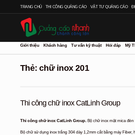
Đi
Chuyển
TRANG CHỦ
THI CÔNG QUẢNG CÁO
VẬT TƯ QUẢNG CÁO
Đ
đến
đến
Điều
nội
hướng
dung
Giới thiệu
Khách hàng
Tư vấn kỹ thuật
Hỏi đáp
Mỹ T
Thẻ:
chữ inox 201
Thi công chữ inox CatLinh Group
Thi công chữ inox CatLinh Group.
Bộ chữ inox mặt mica đèn l
Bộ chữ sử dụng inox trắng 304 dày 1,2mm cắt bằng máy Fiber,