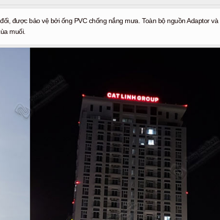
ệt đối, được bảo vệ bởi ống PVC chống nắng mưa. Toàn bộ nguồn Adaptor và t
cùa muối.