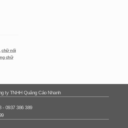
,
chữ nổi
ông chữ
ng ty TNHH Quảng Cáo Nhanh
8 - 0937 386 389
99