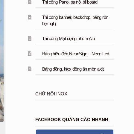
Thi công Pano, pa nô, billboard
Thi công banner, backdrop, băng rôn
hội nghị
Thi công Mặt dựng nhôm Alu
Bảng hiệu đèn NeonSign – Neon Led
Bảng đồng, inox đồng ăn mòn axit
CHỮ NỔI INOX
FACEBOOK QUẢNG CÁO NHANH