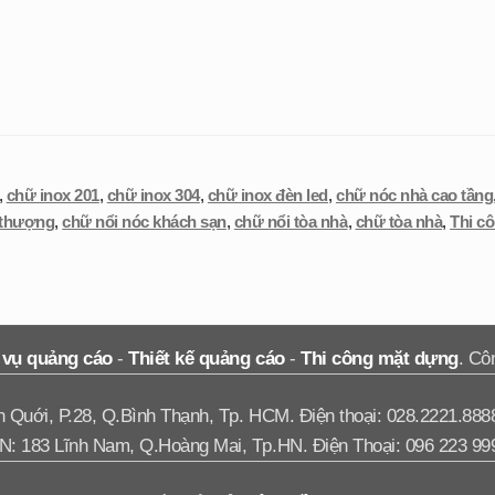
,
chữ inox 201
,
chữ inox 304
,
chữ inox đèn led
,
chữ nóc nhà cao tầng
 thượng
,
chữ nổi nóc khách sạn
,
chữ nổi tòa nhà
,
chữ tòa nhà
,
Thi c
 vụ quảng cáo
-
Thiết kế quảng cáo
-
Thi công mặt dựng
. Cô
Quới, P.28, Q.Bình Thạnh, Tp. HCM. Điện thoại: 028.2221.888
N: 183 Lĩnh Nam, Q.Hoàng Mai, Tp.HN. Điện Thoại: 096 223 99