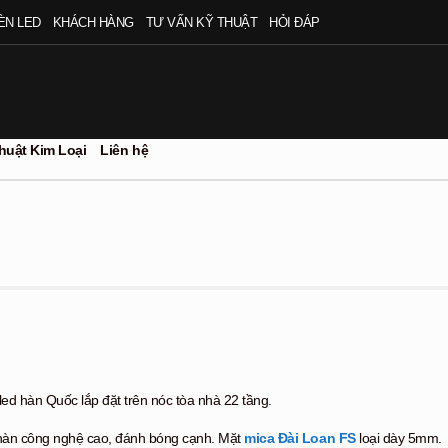
ÈN LED
KHÁCH HÀNG
TƯ VẤN KỸ THUẬT
HỎI ĐÁP
huật Kim Loại
Liên hệ
ed hàn Quốc lắp đặt trên nóc tòa nhà 22 tầng.
 hàn công nghệ cao, đánh bóng cạnh. Mặt
mica Đài Loan FS
loại dày 5mm.