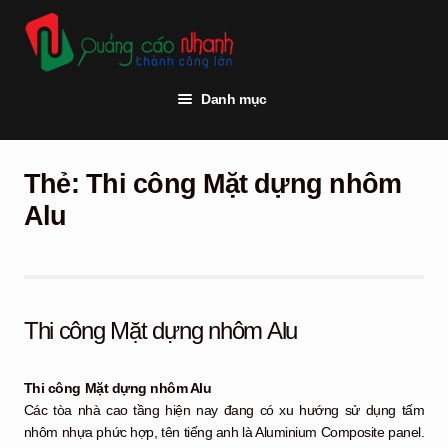
Đi
Chuyển
đến
đến
Điều
nội
hướng
dung
Danh mục
Trang chủ
Thẻ:
Thi công Mặt dựng nhôm
Thi công quảng cáo
Alu
Vật tư quảng cáo
Đèn led
Khách hàng
Thi công Mặt dựng nhôm Alu
Tư vấn kỹ thuật
Thi công Mặt dựng nhôm Alu
Hỏi đáp
Các tòa nhà cao tầng hiện nay đang có xu hướng sử dụng tấm
nhôm nhựa phức hợp, tên tiếng anh là Aluminium Composite panel.