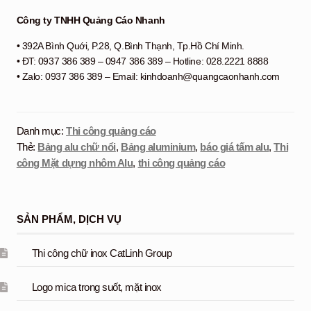
Công ty TNHH Quảng Cáo Nhanh
• 392A Bình Quới, P.28, Q.Bình Thạnh, Tp.Hồ Chí Minh.
• ĐT: 0937 386 389 – 0947 386 389 – Hotline: 028.2221 8888
• Zalo: 0937 386 389 – Email: kinhdoanh@quangcaonhanh.com
Danh mục:
Thi công quảng cáo
Thẻ:
Bảng alu chữ nổi
,
Bảng aluminium
,
báo giá tấm alu
,
Thi
công Mặt dựng nhôm Alu
,
thi công quảng cáo
SẢN PHẨM, DỊCH VỤ
Thi công chữ inox CatLinh Group
Logo mica trong suốt, mặt inox