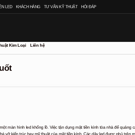
ÈN LED
KHÁCH HÀNG
TƯ VẤN KỸ THUẬT
HỎI ĐÁP
huật Kim Loại
Liên hệ
uốt
 một màn hình led khổng lồ. Việc tận dụng mặt tiền kính tòa nhà để quảng 
há vỡ kiến trúc hay mỹ thuật của mặt tiền kính. Các dây led được phủ trên mặ