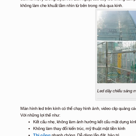
không làm che khuất tầm nhìn từ bên trong nhà qua kính.
Led dây chiếu sáng m
Màn hình led trên kính có thể chạy hình ảnh, video clip quảng 
Với những lợi thế như:
Kết cấu nhẹ, không làm ảnh hưởng kết cấu mặt dựng kín
Không làm thay đổi kiến trúc, mỹ thuật mặt tiền kính
Thi công
nhanh chóng, Dễ dàng lắp đặt, bảo trì