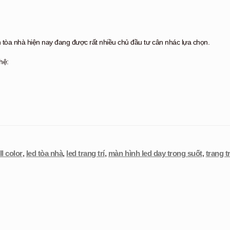
h tòa nhà hiện nay đang được rất nhiều chủ đầu tư cân nhác lựa chọn.
hệ:
ll color
,
led tòa nhà
,
led trang trí
,
màn hình led day trong suốt
,
trang t