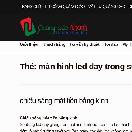
Đi
Chuyển
TRANG CHỦ
THI CÔNG QUẢNG CÁO
VẬT TƯ QUẢNG CÁO
Đ
đến
đến
Điều
nội
hướng
dung
Giới thiệu
Khách hàng
Tư vấn kỹ thuật
Hỏi đáp
Mỹ T
Thẻ:
màn hình led day trong s
chiếu sáng mặt tiền bằng kính
Chiếu sáng mặt tiền bằng kính
Sử dụng led dây giăng trên mặt tiền kính của tòa nhà tạo thành
đêm là một ý tưởng tuyệt vời. Ban ngày, các dây led không làm p