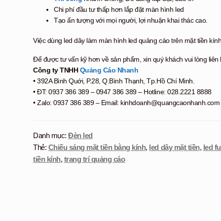
Chi phí đầu tư thấp hơn lắp đặt màn hình led
Tạo ấn tượng với mọi người, lợi nhuận khai thác cao.
Việc dùng led dây làm màn hình led quảng cáo trên mặt tiền kín
Để được tư vấn kỹ hơn về sản phẩm, xin quý khách vui lòng liên 
Công ty TNHH
Quảng Cáo Nhanh
• 392A Bình Quới, P.28, Q.Bình Thạnh, Tp.Hồ Chí Minh.
• ĐT: 0937 386 389 – 0947 386 389 – Hotline: 028.2221 8888
• Zalo: 0937 386 389 – Email: kinhdoanh@quangcaonhanh.com
Danh mục:
Đèn led
Thẻ:
Chiếu sáng mặt tiền bằng kính
,
led dây mặt tiền
,
led fu
tiền kính
,
trang trí quảng cáo