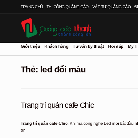
Đi
Chuyển
TRANG CHỦ
THI CÔNG QUẢNG CÁO
VẬT TƯ QUẢNG CÁO
Đ
đến
đến
Điều
nội
hướng
dung
Giới thiệu
Khách hàng
Tư vấn kỹ thuật
Hỏi đáp
Mỹ T
Thẻ:
led đổi màu
Trang trí quán cafe Chic
Trang trí quán cafe Chic
. Khi mà công nghệ Led mới bắt đầu nh
tư.