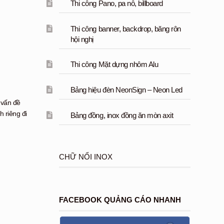
Thi công Pano, pa nô, billboard
Thi công banner, backdrop, băng rôn
hội nghị
Thi công Mặt dựng nhôm Alu
Bảng hiệu đèn NeonSign – Neon Led
 vấn đề
h riêng đi
Bảng đồng, inox đồng ăn mòn axit
CHỮ NỔI INOX
FACEBOOK QUẢNG CÁO NHANH