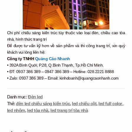
Chi phí chiếu sáng kiến trúc tùy thuộc vào loại đèn, chiều cao tòa
nhà, hình thức trang trí
Để được tư vấn kỹ hơn về sản phẩm và thi công trang trí, xin quý
khách vui lòng liên hệ:
Công ty TNHH
Quảng Cáo Nhanh
• 392A Bình Quới, P.28, Q.Bình Thạnh, Tp.Hồ Chí Minh.
• ĐT: 0937 386 389 – 0947 386 389 – Hotline: 028.2221 8888
• Zalo: 0937 386 389 – Email: kinhdoanh@quangcaonhanh.com
Danh mục:
Đèn led
Thẻ:
đèn led chiếu sáng kiến trúc
,
led chiếu cột
,
led full color
,
led nhôm
,
led tòa nhà
,
led trang trí tòa nhà