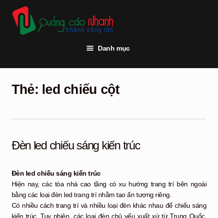
Đi
Chuyển
đến
đến
Điều
nội
hướng
dung
Danh mục
Trang chủ
Thẻ:
led chiếu cột
Thi công quảng cáo
Vật tư quảng cáo
Đèn led
Đèn led chiếu sáng kiến trúc
Khách hàng
Đèn led chiếu sáng kiến trúc
Tư vấn kỹ thuật
Hiện nay, các tòa nhà cao tầng có xu hướng trang trí bên ngoài
bằng các loại đèn led trang trí nhằm tạo ấn tượng riêng.
Hỏi đáp
Có nhiều cách trang trí và nhiều loại đèn khác nhau để chiếu sáng
kiến trúc. Tuy nhiên, các loại đèn chủ yếu xuất xứ từ Trung Quốc,