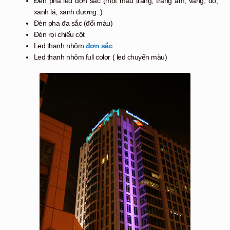
Đèn pha led đơn sắc (một màu trắng, trắng ấm, vàng, đỏ,
xanh lá, xanh dương..)
Đèn pha đa sắc (đổi màu)
Đèn rọi chiếu cột
Led thanh nhôm
đơn sắc
Led thanh nhôm full color ( led chuyển màu)