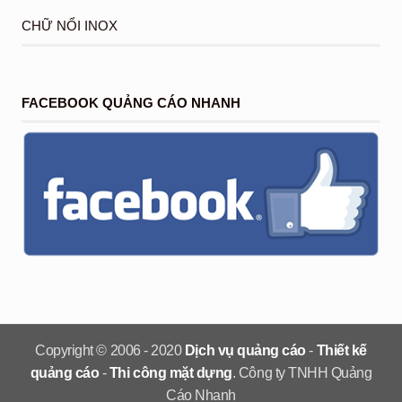
CHỮ NỔI INOX
FACEBOOK QUẢNG CÁO NHANH
Copyright © 2006 - 2020
Dịch vụ quảng cáo
-
Thiết kế
quảng cáo
-
Thi công mặt dựng
. Công ty TNHH Quảng
Cáo Nhanh