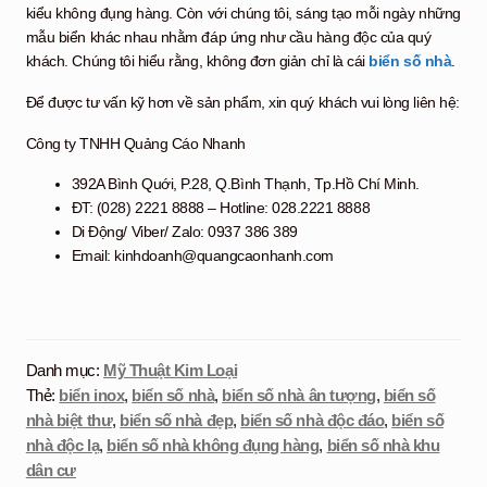
kiểu không đụng hàng. Còn với chúng tôi, sáng tạo mỗi ngày những
mẫu biển khác nhau nhằm đáp ứng như cầu hàng độc của quý
khách. Chúng tôi hiểu rằng, không đơn giản chỉ là cái
biển số nhà
.
Để được tư vấn kỹ hơn về sản phẩm, xin quý khách vui lòng liên hệ:
Công ty TNHH Quảng Cáo Nhanh
392A Bình Quới, P.28, Q.Bình Thạnh, Tp.Hồ Chí Minh.
ĐT: (028) 2221 8888 – Hotline: 028.2221 8888
Di Động/ Viber/ Zalo: 0937 386 389
Email: kinhdoanh@quangcaonhanh.com
Danh mục:
Mỹ Thuật Kim Loại
Thẻ:
biển inox
,
biển số nhà
,
biển số nhà ân tượng
,
biển số
nhà biệt thư
,
biển số nhà đẹp
,
biển số nhà độc đáo
,
biển số
nhà độc lạ
,
biển số nhà không đụng hàng
,
biển số nhà khu
dân cư