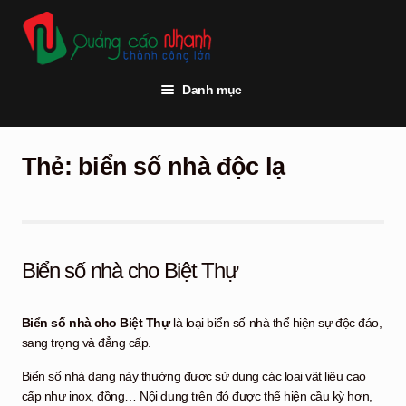
Đi
Chuyển
đến
đến
Điều
nội
hướng
dung
Danh mục
Trang chủ
Thẻ:
biển số nhà độc lạ
Thi công quảng cáo
Vật tư quảng cáo
Đèn led
Biển số nhà cho Biệt Thự
Khách hàng
Biển số nhà cho Biệt Thự
là loại biển số nhà thể hiện sự độc đáo,
Tư vấn kỹ thuật
sang trọng và đẳng cấp.
Hỏi đáp
Biển số nhà dạng này thường được sử dụng các loại vật liệu cao
cấp như inox, đồng… Nội dung trên đó được thể hiện cầu kỳ hơn,