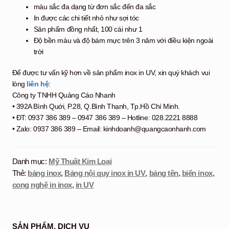
màu sắc đa dạng từ đơn sắc đến đa sắc
In được các chi tiết nhỏ như sợi tóc
Sản phẩm đồng nhất, 100 cái như 1
Độ bền màu và độ bám mực trên 3 năm với điều kiện ngoài
trời
Để được tư vấn kỹ hơn về sản phẩm inox in UV, xin quý khách vui
lòng
liên hệ
:
Công ty TNHH Quảng Cáo Nhanh
• 392A Bình Quới, P.28, Q.Bình Thạnh, Tp.Hồ Chí Minh.
• ĐT: 0937 386 389 – 0947 386 389 – Hotline: 028.2221 8888
• Zalo: 0937 386 389 – Email: kinhdoanh@quangcaonhanh.com
Danh mục:
Mỹ Thuật Kim Loại
Thẻ:
bảng inox
,
Bảng nội quy inox in UV
,
bảng tên
,
biển inox
,
cong nghệ in inox
,
in UV
SẢN PHẨM, DỊCH VỤ