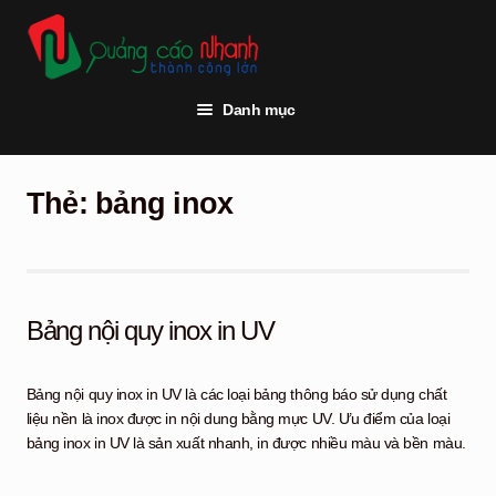
Đi
Chuyển
đến
đến
Điều
nội
hướng
dung
Danh mục
Trang chủ
Thẻ:
bảng inox
Thi công quảng cáo
Vật tư quảng cáo
Đèn led
Bảng nội quy inox in UV
Khách hàng
Bảng nội quy inox in UV là các loại bảng thông báo sử dụng chất
Tư vấn kỹ thuật
liệu nền là inox được in nội dung bằng mực UV. Ưu điểm của loại
bảng inox in UV là sản xuất nhanh, in được nhiều màu và bền màu.
Hỏi đáp