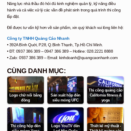
Năng lực nhà thầu đò hỏi đủ kinh nghiệm quản lý, kỹ năng điều
hành và cả việc xử lý các vần đề phát sinh trong quá trình thi công
lắp đặt.
Để được tư vấn kỹ hơn về sản phẩm, xin quý khách vui lòng liên hệ:
Công ty TNHH Quảng Cáo Nhanh
• 392A Bình Quới, P.28, Q.Bình Thạnh, Tp.Hồ Chí Minh.
• ĐT: 0937 386 389 – 0947 386 389 – Hotline: 028.2221 8888
• Zalo: 0937 386 389 – Email: kinhdoanh@quangcaonhanh.com
CÙNG DANH MỤC:
Thi công quảng cáo
Logo chữ nổi bằng
Sản xuất hộp đèn
California fitness &
đồng
siêu mỏng UFC
yoga
Thiết kế mỹ thuật -
Thi công hộp đèn
Logo YouTV đèn