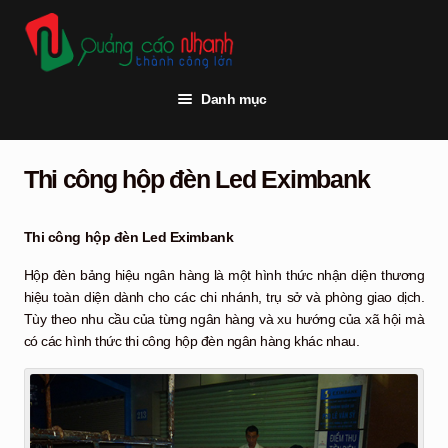
Đi
Chuyển
đến
đến
Điều
nội
hướng
dung
Danh mục
Trang chủ
Thi công hộp đèn Led Eximbank
Thi công quảng cáo
Vật tư quảng cáo
Thi công hộp đèn Led Eximbank
Đèn led
Hộp đèn bảng hiệu ngân hàng là một hình thức nhận diện thương
hiệu toàn diện dành cho các chi nhánh, trụ sở và phòng giao dịch.
Khách hàng
Tùy theo nhu cầu của từng ngân hàng và xu hướng của xã hội mà
có các hình thức thi công hộp đèn ngân hàng khác nhau.
Tư vấn kỹ thuật
Hỏi đáp