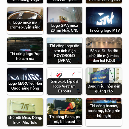
Thiết kế quảng cáo
siêu mỏng Yoga
Led Hàn Quốc
Logo mica mạ
Logo SMA mica
crome xuyên sáng
20mm khắc CNC
Thi công logo MTV
Thi công logo tôn
sơn tĩnh điện
Sản xuất, lắp đặt
Thi công logo 7up
KOYOBOND
chữ tôn mặt mica
hồ con rùa
(JAPAN)
đèn led F.O.S
Sản xuất, lắp đặt
Logo MARC led Hàn
Bảng hiệu, hộp đèn
logo Vietnam
Quốc sáng hông
quảng cáo
Esports
Thi công banner,
backdrop, băng rôn
hội nghị
Thi công Pano, pa
chữ nổi Mica, Đồng,
nô, billboard
Inox, Alu, Tole