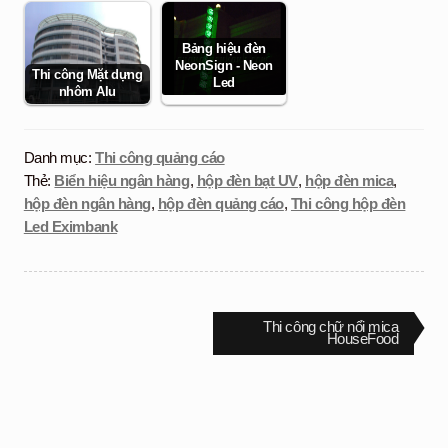
Bảng hiệu đèn
NeonSign - Neon
Thi công Mặt dựng
Led
nhôm Alu
Danh mục:
Thi công quảng cáo
Thẻ:
Biển hiệu ngân hàng
,
hộp đèn bạt UV
,
hộp đèn mica
,
hộp đèn ngân hàng
,
hộp đèn quảng cáo
,
Thi công hộp đèn
Led Eximbank
Điều
Bài
Thi công chữ nổi mica
tiếp
HouseFood
theo:
hướng
bài
viết